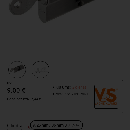
2 dienas
no
Krājums:
2 dienas
9,00 €
Modelis:
ZIPP MNI
Cena bez PVN: 7,44 €
Cilindra
A 26 mm / 36 mm B
(+0,50 €)