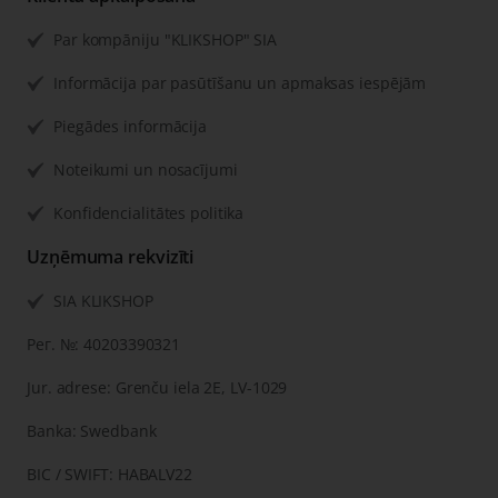
Par kompāniju "KLIKSHOP" SIA
Informācija par pasūtīšanu un apmaksas iespējām
Piegādes informācija
Noteikumi un nosacījumi
Konfidencialitātes politika
Uzņēmuma rekvizīti
SIA KLIKSHOP
Рег. №: 40203390321
Jur. adrese: Grenču iela 2E, LV-1029
Banka: Swedbank
BIC / SWIFT: HABALV22