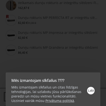
Velkamais durvju rokturis ar integrētu slēdzeni FIMET SECRET
162,87 €
Durvju rokturis MP PERFECTA RT ar integrētu slēdzeni
82,60 €
91,80 €
Durvju rokturis MP Impressa ar integrētu slēdzeni
82,60 €
Durvju rokturis MP Grandera ar integrētu slēdzeni
86,40 €
Autortiesības © 2026, KlikShop.lv, Visas tiesības aizsargātas.
Mēs izmantojam sīkfailus ????
Mēs izmantojam sīkfailus un citas līdzīgas
Labi
tehnoloģijas, lai uzlabotu jūsu pārlūkošanas
pieredzi un mūsu vietnes funkcionalitāti.
2 dienas
Uzziniet vairāk mūsu
Privātuma politikā
.