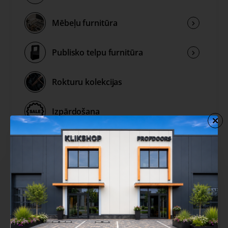
Mēbeļu furnitūra
Publisko telpu furnitūra
Rokturu kolekcijas
Izpārdošana