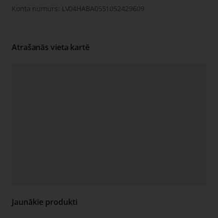
Konta numurs: LV04HABA0551052429609
Atrašanās vieta kartē
Jaunākie produkti