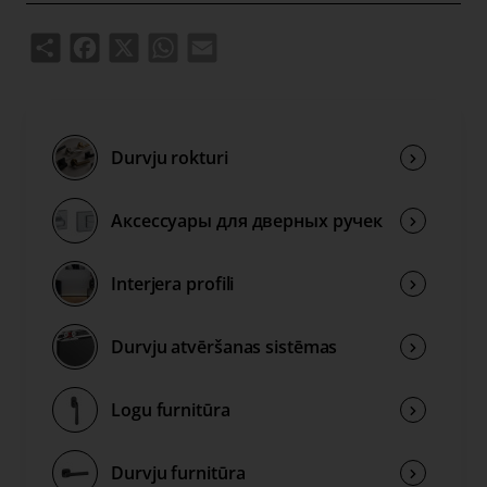
Share
Facebook
X
WhatsApp
Email
Durvju rokturi
Аксессуары для дверных ручек
Interjera profili
Durvju atvēršanas sistēmas
Logu furnitūra
Durvju furnitūra