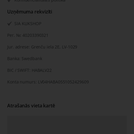
Uzņēmuma rekvizīti
SIA KLIKSHOP
Рег. №: 40203390321
Jur. adrese: Grenču iela 2E, LV-1029
Banka: Swedbank
BIC / SWIFT: HABALV22
Konta numurs: LV04HABA0551052429609
Atrašanās vieta kartē