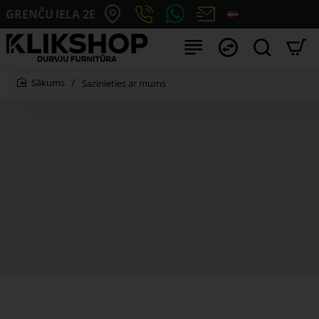
GRENČU IELA 2E
Sazinieties ar mums
home