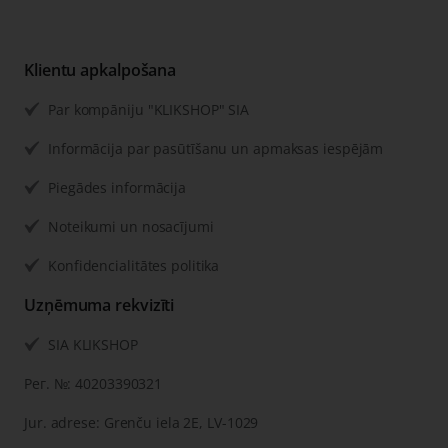
Klientu apkalpošana
Par kompāniju "KLIKSHOP" SIA
Informācija par pasūtīšanu un apmaksas iespējām
Piegādes informācija
Noteikumi un nosacījumi
Konfidencialitātes politika
Uzņēmuma rekvizīti
SIA KLIKSHOP
Рег. №: 40203390321
Jur. adrese: Grenču iela 2E, LV-1029