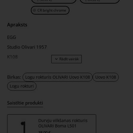
CR bright chrome
Apraksts
EGG
Studio Olivari 1957
K108
Egg modeli izstrādāja Ambrogio Olivari. Viņam vajadzēja
nelielu, elegantas formas kloķi, un, lai to iegūtu, viņš
Birkas:
Logu rokturis OLIVARI Uovo K108
Uovo K108
vienkārši izmantoja olu.
Logu rokturi
Konstrukcijai tika dota priekšroka čaumalu liešanai ar
smilšu serdi, kas ļāva iegūt lielu ārējo virsmu un iekšēji
Saistītie produkti
dobu korpusu.
Durvju vilkšanas rokturis
OLIVARI Boma L501
38,00 €