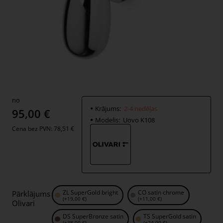
no
2-4 nedēļas
Krājums:
2-4 nedēļas
95,00 €
Modelis:
Uovo K108
Cena bez PVN: 78,51 €
ZL SuperGold bright
CO satin chrome
Pārklājums
(+19,00 €)
(+11,00 €)
Olivari
DS SuperBronze satin
TS SuperGold satin
(+38,00 €)
(+24,00 €)