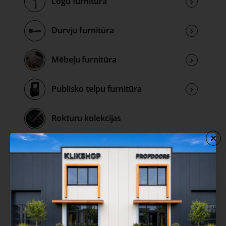
Logu furnitūra
Durvju furnitūra
Mēbeļu furnitūra
Publisko telpu furnitūra
Rokturu kolekcijas
Izpārdošana