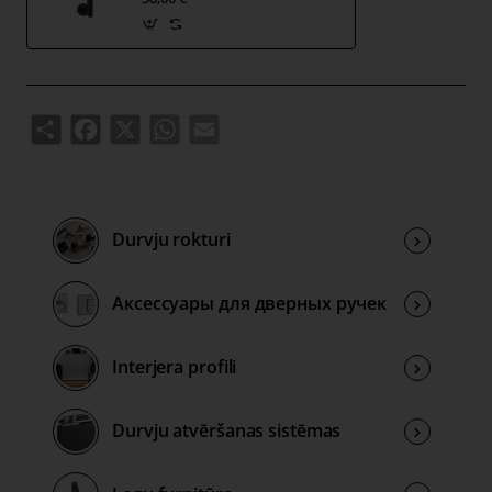
Share
Facebook
X
WhatsApp
Email
Durvju rokturi
Аксессуары для дверных ручек
Interjera profili
Durvju atvēršanas sistēmas