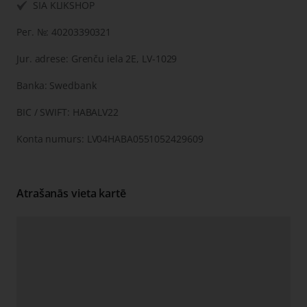
SIA KLIKSHOP
Рег. №: 40203390321
Jur. adrese: Grenču iela 2E, LV-1029
Banka: Swedbank
BIC / SWIFT: HABALV22
Konta numurs: LV04HABA0551052429609
Atrašanās vieta kartē