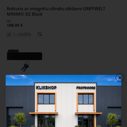
Rokturis ar integrētu cilindru slēdzeni GRIFFWELT
MINIMO SQ Black
no
188,00 €
1. nedēļa
Rokturis GRIFFWELT MINIMO RD Anthracite
no
139,10 €
1. nedēļa