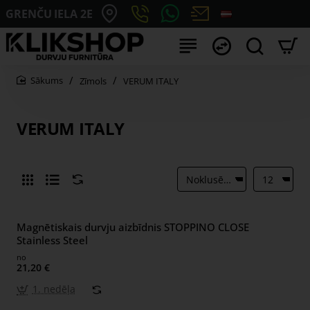
GRENČU IELA 2E
Zīmols
VERUM ITALY
home
VERUM ITALY
Magnētiskais durvju aizbīdnis STOPPINO CLOSE
Stainless Steel
no
21,20 €
1. nedēļa