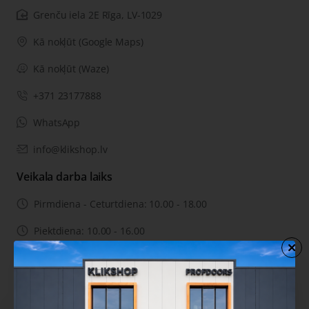
Grenču iela 2E Rīga, LV-1029
Kā nokļūt (Google Maps)
Kā nokļūt (Waze)
+371 23177888
WhatsApp
info@klikshop.lv
Veikala darba laiks
Pirmdiena - Ceturtdiena: 10.00 - 18.00
Piektdiena: 10.00 - 16.00
Sestdiena: no 10:00 līdz 15:00
Svētdiena: slēgts