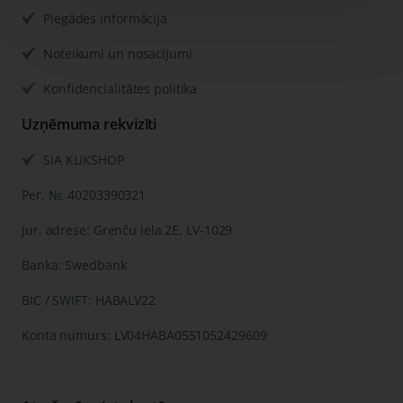
Piegādes informācija
Noteikumi un nosacījumi
Konfidencialitātes politika
Uzņēmuma rekvizīti
SIA KLIKSHOP
Рег. №: 40203390321
Jur. adrese: Grenču iela 2E, LV-1029
Banka: Swedbank
BIC / SWIFT: HABALV22
Konta numurs: LV04HABA0551052429609