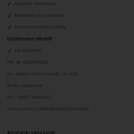
Piegādes informācija
Noteikumi un nosacījumi
Konfidencialitātes politika
Uzņēmuma rekvizīti
SIA KLIKSHOP
Рег. №: 40203390321
Jur. adrese: Grenču iela 2E, LV-1029
Banka: Swedbank
BIC / SWIFT: HABALV22
Konta numurs: LV04HABA0551052429609
Atrašanās vieta kartē