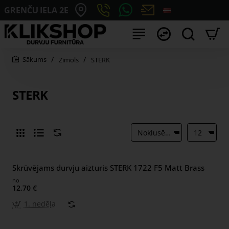
GRENČU IELA 2E
Zīmols
STERK
home
STERK
Skrūvējams durvju aizturis STERK 1722 F5 Matt Brass
no
12,70 €
1. nedēļa