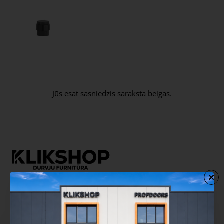
Jūs esat sasniedzis saraksta beigas.
Kontakti
Sazinieties ar mums