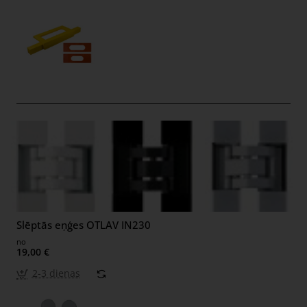
Slēptās eņģes OTLAV IN230
no
19,00 €
2-3 dienas