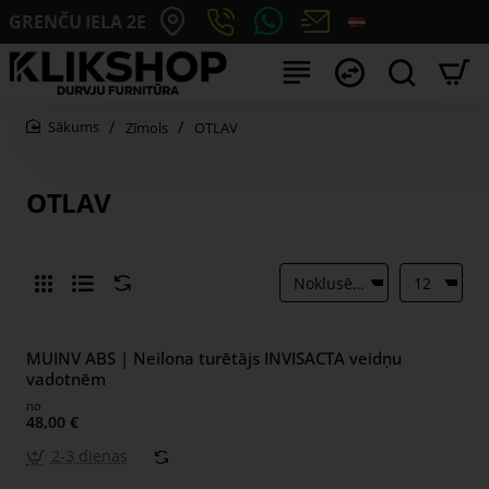
GRENČU IELA 2E
Zīmols
OTLAV
home
OTLAV
MUINV ABS | Neilona turētājs INVISACTA veidņu
vadotnēm
no
48,00 €
2-3 dienas