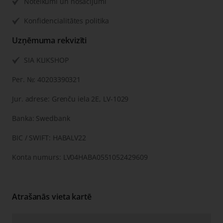
Noteikumi un nosacījumi
Konfidencialitātes politika
Uzņēmuma rekvizīti
SIA KLIKSHOP
Рег. №: 40203390321
Jur. adrese: Grenču iela 2E, LV-1029
Banka: Swedbank
BIC / SWIFT: HABALV22
Konta numurs: LV04HABA0551052429609
Atrašanās vieta kartē